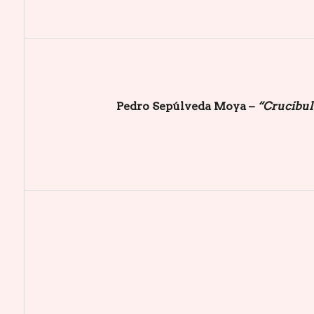
Pedro Sepúlveda Moya –
“Crucibu