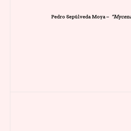
Pedro Sepúlveda Moya –
“Mycena