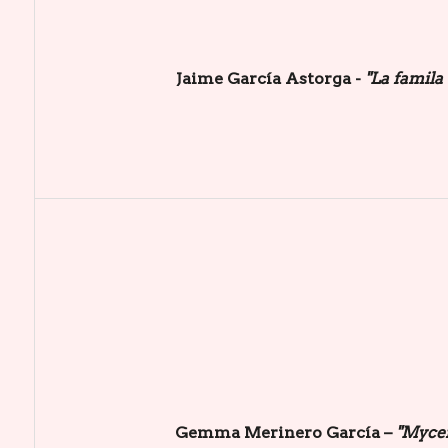
Jaime García Astorga -
"La famila
Gemma Merinero García –
"Mycen