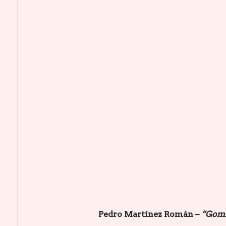
Pedro Martínez Román –
“Gomi