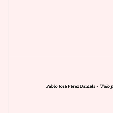
Pablo José Pérez Daniëls -
“Falo 